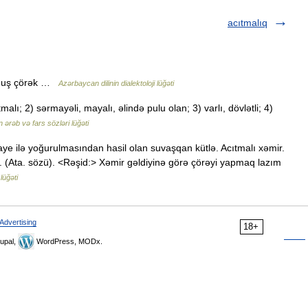
acıtmalıq
lmuş çörək …
Azərbaycan dilinin dialektoloji lüğəti
lı; 2) sərmayəli, mayalı, əlində pulu olan; 3) varlı, dövlətli; 4)
ərəb və fars sözləri lüğəti
ye ilə yoğurulmasından hasil olan suvaşqan kütlə. Acıtmalı xəmir.
. (Ata. sözü). <Rəşid:> Xəmir gəldiyinə görə çörəyi yapmaq lazım
lüğəti
Advertising
18+
upal,
WordPress, MODx.