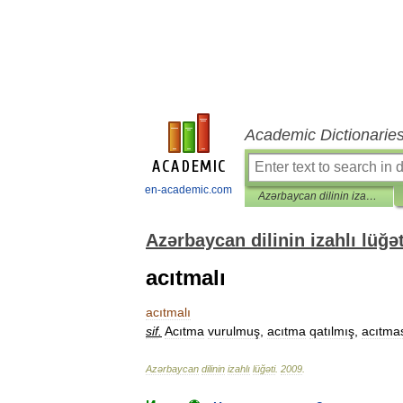
Academic Dictionarie
en-academic.com
Azərbaycan dilinin izahlı lüğəti
Azərbaycan dilinin izahlı lüğət
acıtmalı
acıtmalı
sif
.
Acıtma
vurulmuş
,
acıtma
qatılmış
,
acıtma
Azərbaycan
dilinin
izahlı
lüğəti
.
2009
.