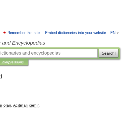
Remember this site
Embed dictionaries into your website
EN
s and Encyclopedias
Search!
Interpretations
i
sı
olan
.
Acıtmalı
xəmir
.