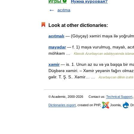
Игры ⚽
Нужна курсовая?
acıtma
Look at other dictionaries:
acıtmalı
— (Göyçay) xəmiri maya ilə yoğru
mayədar
— f. 1) maya vurulmuş, mayalı, acıtma
möhkəm …
Klassik Azərbaycan ədəbiyyatında islənən 
xəmir
— is. 1. Unun az su və ya başqa bir ma
Düşbərə xəmiri. – Xəmir yeyənin fağırı olmaz
gəlir. T. Ş. S.. Xəmir… …
Azərbaycan dilinin izahlı 
© Academic, 2000-2026
Contact us:
Technical Support
,
Dictionaries export
, created on PHP,
Joomla,
Dr